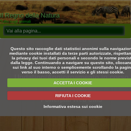
Il Regno della Natura
Tutto sugli animali
Questo sito raccoglie dati statistici anonimi sulla navigazio
mediante cookie installati da terze parti autorizzate, rispetta
la privacy dei tuoi dati personali e secondo le norme previs
dalla legge. Continuando a navigare su questo sito, clicca
sui link al suo interno o semplicemente scrollando la pagi
verso il basso, accetti il servizio e gli stessi cookie.
Updating/Aggiornamento in corso
ACCETTA I COOKIE
RIFIUTA I COOKIE
Powerpad Web CMS
Informativa estesa sui cookie